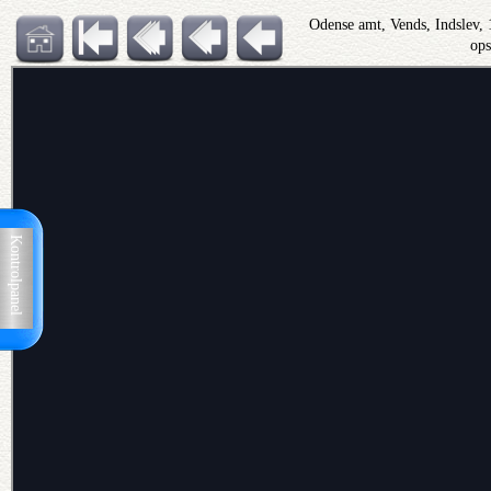
Odense amt, Vends, Indslev,
op
Kontrolpanel