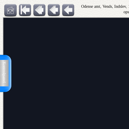
Odense amt, Vends, Indslev,
op
Kontrolpanel