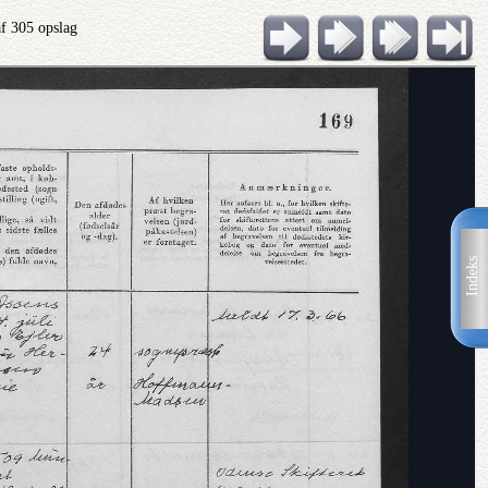
af 305 opslag
Indeks