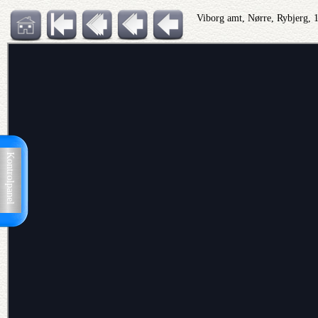
Viborg amt, Nørre, Rybjerg, 
Kontrolpanel