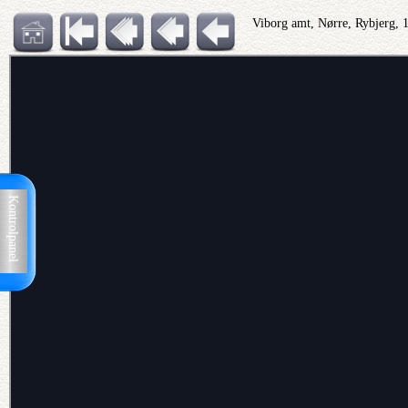
Viborg amt, Nørre, Rybjerg, 
Kontrolpanel