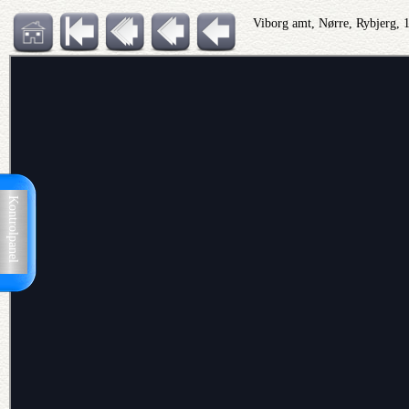
Viborg amt, Nørre, Rybjerg, 
Kontrolpanel