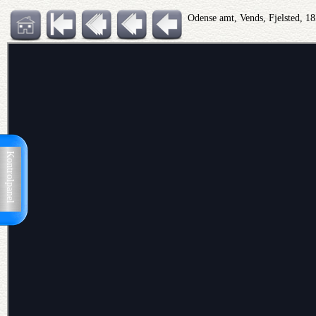
Odense amt, Vends, Fjelsted, 1
Kontrolpanel