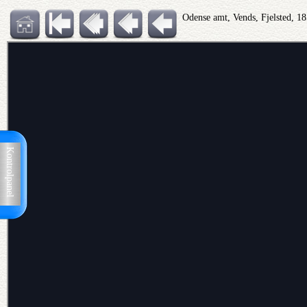
Odense amt, Vends, Fjelsted, 1
Kontrolpanel