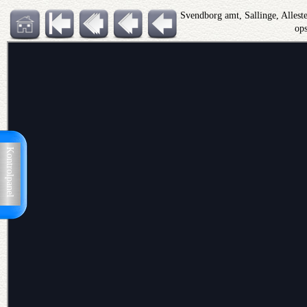
Svendborg amt, Sallinge, Alles
op
Kontrolpanel