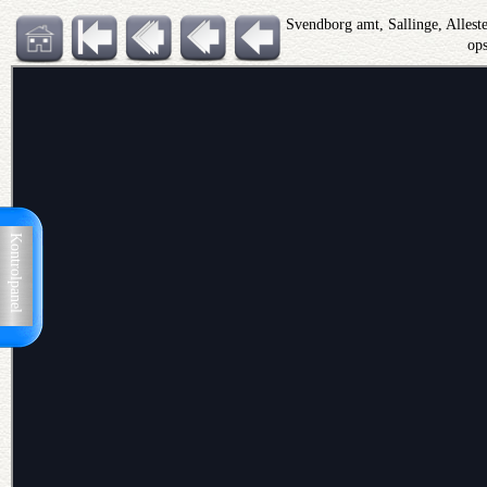
Svendborg amt, Sallinge, Alles
op
Kontrolpanel