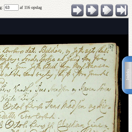
ag:
af 116 opslag
Indeks