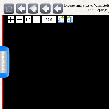
Diverse amt, Præstø, Vemmetofte
1756 - opslag:
29%
Kontrolpanel