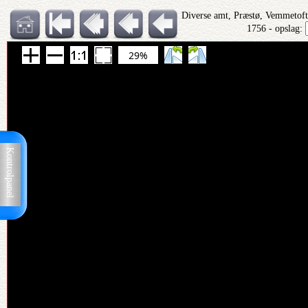
Diverse amt, Præstø, Vemmetofte
1756 - opslag:
29%
Kontrolpanel