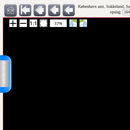
København amt, Sokkelund, Sa
opslag:
37%
Kontrolpanel