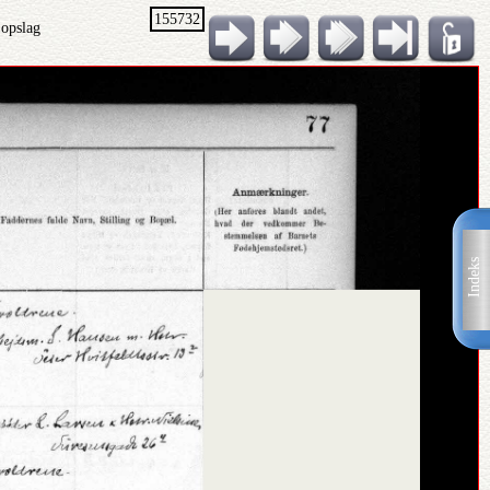
155732
 opslag
Indeks