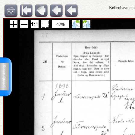
København amt
47%
Kontrolpanel