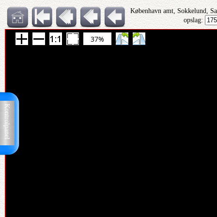
København amt, Sokkelund, Sa
opslag:
37%
Kontrolpanel