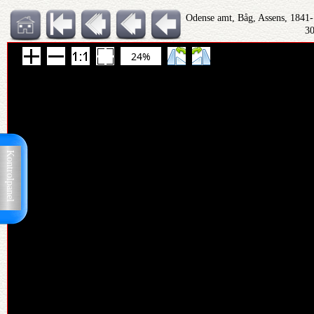
Odense amt, Båg, Assens, 1841
30
24%
Kontrolpanel