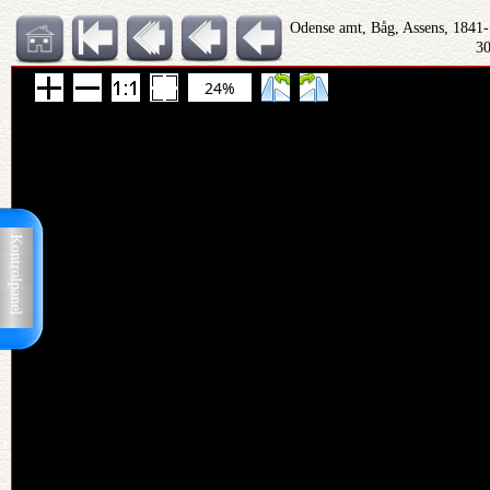
Odense amt, Båg, Assens, 1841
30
24%
Kontrolpanel