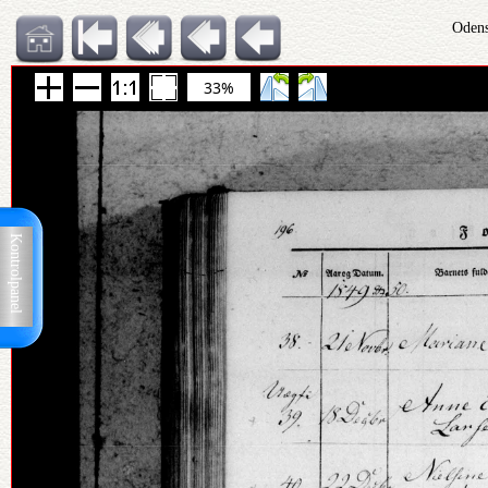
Odens
33%
Kontrolpanel