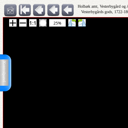
Holbæk amt, Vesterbygård og A
Vesterbygårds gods, 1722-18
25%
Kontrolpanel