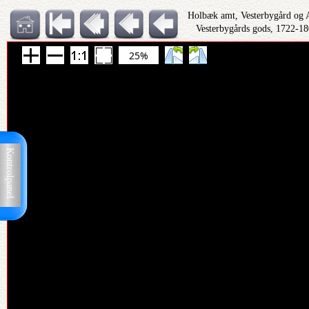
Holbæk amt, Vesterbygård og A
Vesterbygårds gods, 1722-18
25%
Kontrolpanel