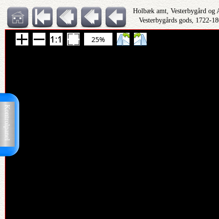
Holbæk amt, Vesterbygård og A
Vesterbygårds gods, 1722-18
25%
Kontrolpanel