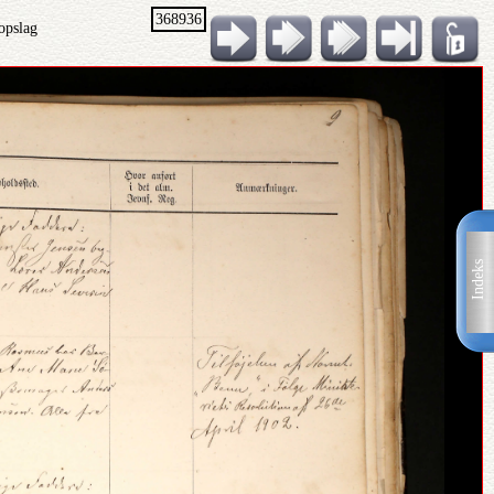
368936
opslag
Indeks