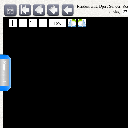
Randers amt, Djurs Sønder, Ro
opslag:
16%
Kontrolpanel