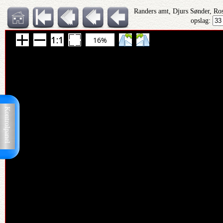
Randers amt, Djurs Sønder, Ro
opslag:
16%
Kontrolpanel