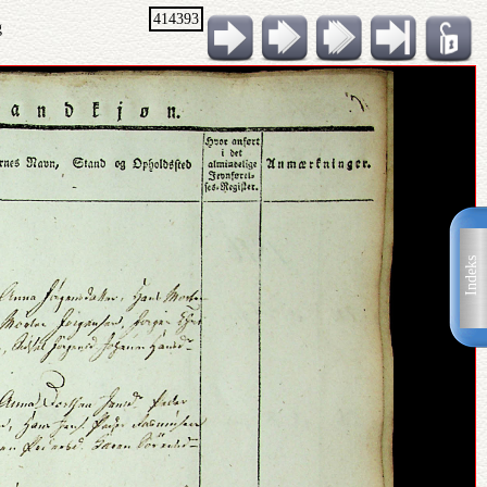
414393
g
Indeks