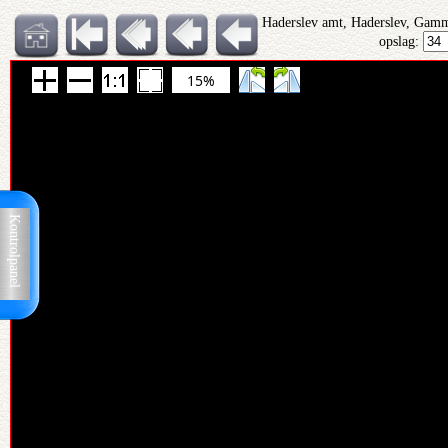
Haderslev amt, Haderslev, Gamm
opslag:
15%
Kontrolpanel