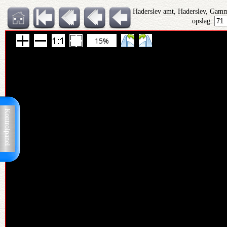
Haderslev amt, Haderslev, Gamm
opslag:
15%
Kontrolpanel