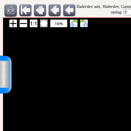
Haderslev amt, Haderslev, Gamm
opslag:
16%
Kontrolpanel