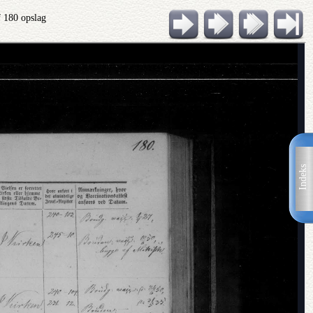
f 180 opslag
Indeks