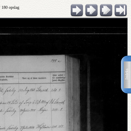
f 180 opslag
Indeks