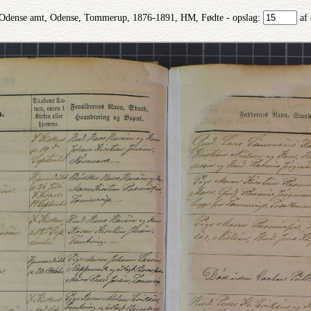
Odense amt, Odense, Tommerup, 1876-1891, HM, Fødte - opslag:
af