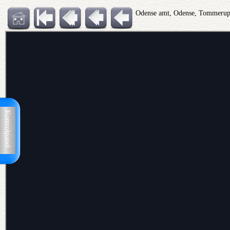
Odense amt, Odense, Tommerup
Kontrolpanel