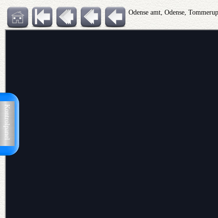
Odense amt, Odense, Tommerup
Kontrolpanel