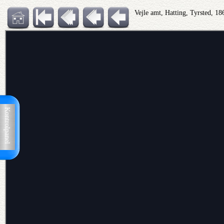
Vejle amt, Hatting, Tyrsted, 1
Kontrolpanel