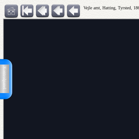
Vejle amt, Hatting, Tyrsted, 1
Kontrolpanel