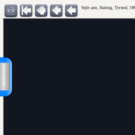
Vejle amt, Hatting, Tyrsted, 1
Kontrolpanel