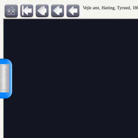
Vejle amt, Hatting, Tyrsted, 1
Kontrolpanel