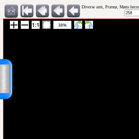
Diverse amt, Præstø, Møns herre
38%
Kontrolpanel