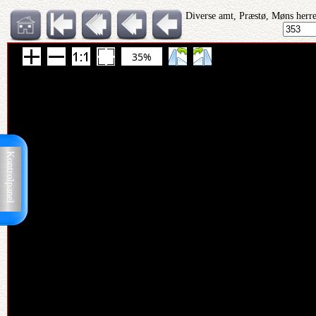
Diverse amt, Præstø, Møns herre
35%
Kontrolpanel