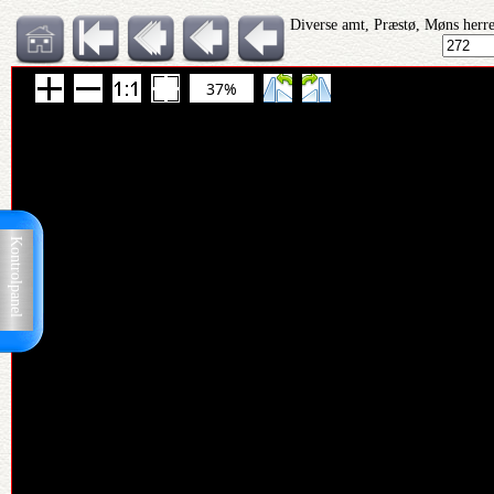
Diverse amt, Præstø, Møns herre
37%
Kontrolpanel