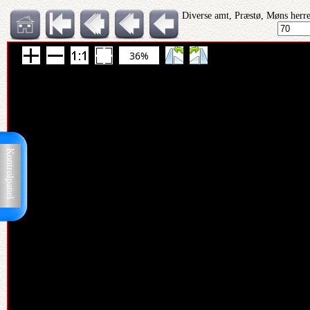
Diverse amt, Præstø, Møns herre
36%
Kontrolpanel