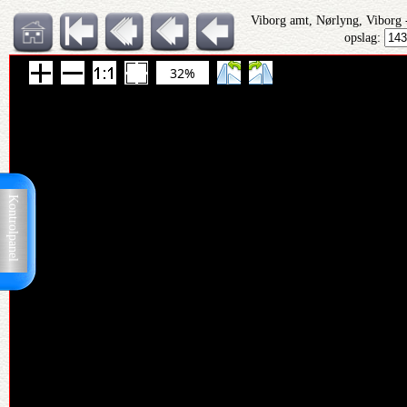
Viborg amt, Nørlyng, Viborg
opslag:
32%
Kontrolpanel