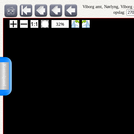
Viborg amt, Nørlyng, Viborg
opslag:
32%
Kontrolpanel