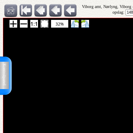
Viborg amt, Nørlyng, Viborg
opslag:
32%
Kontrolpanel