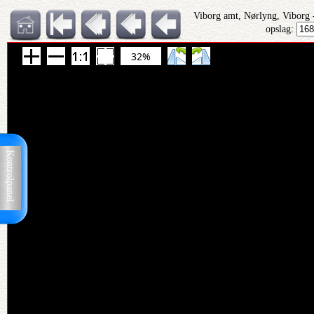
Viborg amt, Nørlyng, Viborg
opslag:
32%
Kontrolpanel