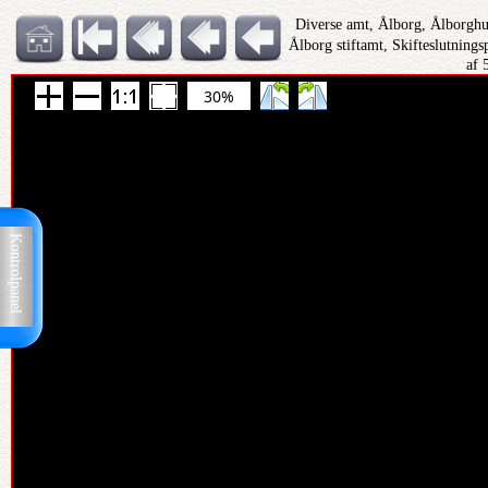
Diverse amt, Ålborg, Ålborghu
Ålborg stiftamt, Skifteslutning
af 
30%
Kontrolpanel