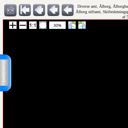
Diverse amt, Ålborg, Ålborghu
Ålborg stiftamt, Skifteslutning
af 
30%
Kontrolpanel