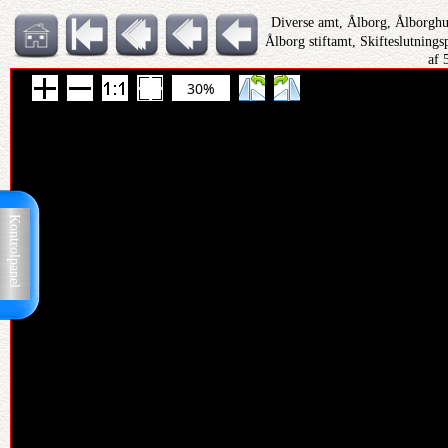
Diverse amt, Ålborg, Ålborghu
Ålborg stiftamt, Skifteslutning
af 
30%
Kontrolpanel