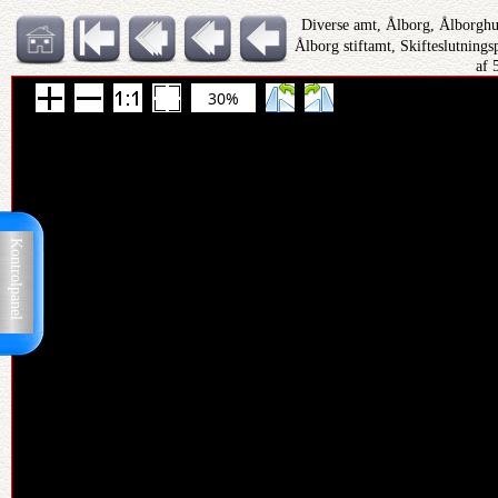
Diverse amt, Ålborg, Ålborghu
Ålborg stiftamt, Skifteslutning
af 
30%
Kontrolpanel